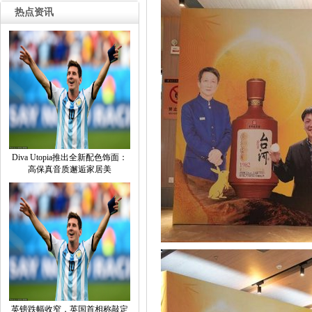
热点资讯
DivaUtopia推出全新配色饰面：
高保真音质邂逅家居美
英镑跌幅收窄，英国首相称敲定