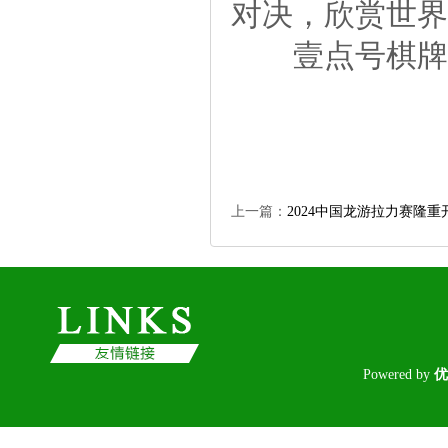
对决，欣赏世界
壹点号棋牌
上一篇：
2024中国龙游拉力赛隆
Poweredby
优