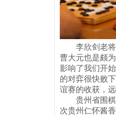
李欣剑老将军
曹大元也是颇为
影响了我们开始
的对弈很快败下
谊赛的收获，远
贵州省围棋协
次贵州仁怀酱香