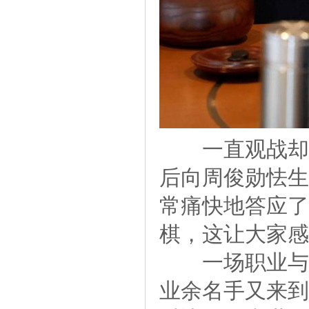
一直观战却没
后向周俊勋怯生
常痛快地答应了
棋，这让大家感
一场职业与业
业余名手又来到