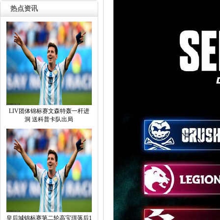
热点资讯
LIV团体锦标赛文森特轰一杆进
洞送科普卡队出局
皇后城锦标赛第二轮高宝璟落后1